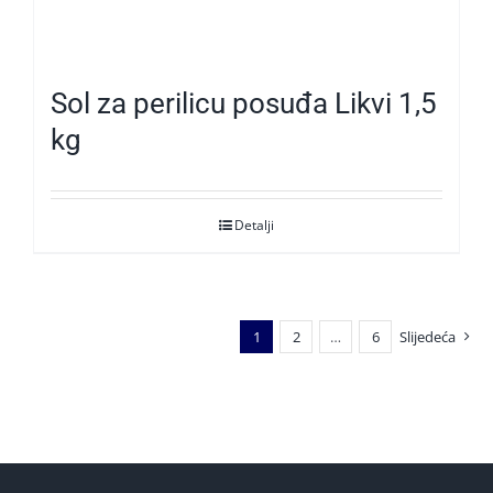
Sol za perilicu posuđa Likvi 1,5
kg
Detalji
1
2
…
6
Slijedeća