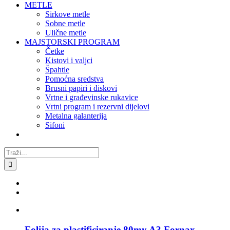
METLE
Sirkove metle
Sobne metle
Ulične metle
MAJSTORSKI PROGRAM
Četke
Kistovi i valjci
Špahtle
Pomoćna sredstva
Brusni papiri i diskovi
Vrtne i građevinske rukavice
Vrtni program i rezervni dijelovi
Metalna galanterija
Sifoni
Traži...
Folija za plastificiranje 80my A3 Fornax