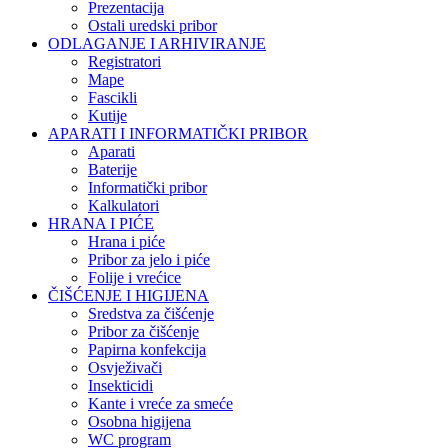
Prezentacija
Ostali uredski pribor
ODLAGANJE I ARHIVIRANJE
Registratori
Mape
Fascikli
Kutije
APARATI I INFORMATIČKI PRIBOR
Aparati
Baterije
Informatički pribor
Kalkulatori
HRANA I PIĆE
Hrana i piće
Pribor za jelo i piće
Folije i vrećice
ČIŠĆENJE I HIGIJENA
Sredstva za čišćenje
Pribor za čišćenje
Papirna konfekcija
Osvježivači
Insekticidi
Kante i vreće za smeće
Osobna higijena
WC program