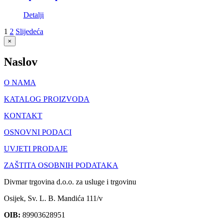
Detalji
1
2
Slijedeća
Close
×
product
quick
Naslov
view
O NAMA
KATALOG PROIZVODA
KONTAKT
OSNOVNI PODACI
UVJETI PRODAJE
ZAŠTITA OSOBNIH PODATAKA
Divmar trgovina d.o.o. za usluge i trgovinu
Osijek, Sv. L. B. Mandića 111/v
OIB:
89903628951