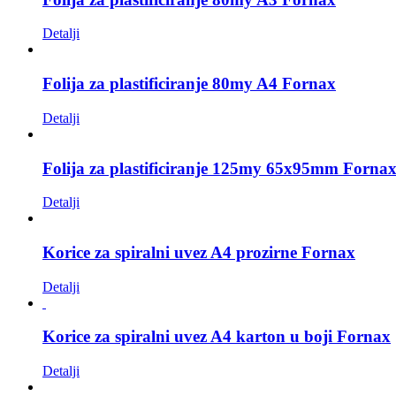
Detalji
Folija za plastificiranje 80my A4 Fornax
Detalji
Folija za plastificiranje 125my 65x95mm Forna
Detalji
Korice za spiralni uvez A4 prozirne Fornax
Detalji
Korice za spiralni uvez A4 karton u boji Fornax
Detalji