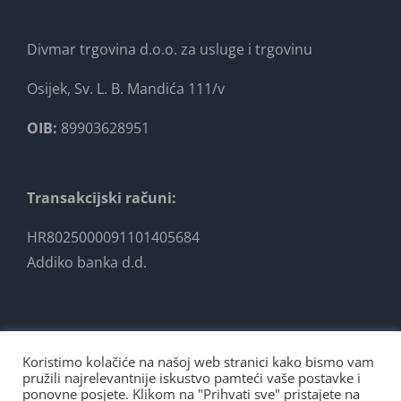
Divmar trgovina d.o.o. za usluge i trgovinu
Osijek, Sv. L. B. Mandića 111/v
OIB:
89903628951
Transakcijski računi:
HR8025000091101405684
Addiko banka d.d.
Koristimo kolačiće na našoj web stranici kako bismo vam
pružili najrelevantnije iskustvo pamteći vaše postavke i
ponovne posjete. Klikom na "Prihvati sve" pristajete na