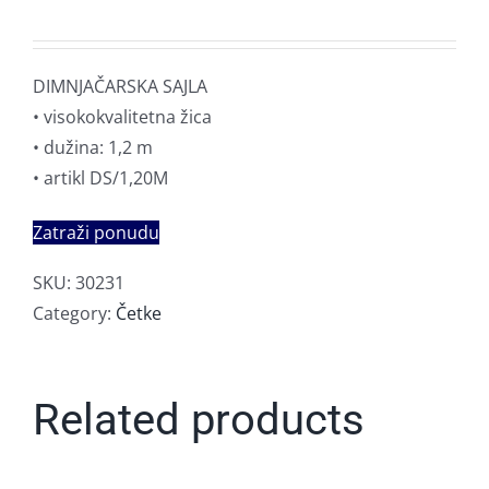
DIMNJAČARSKA SAJLA
• visokokvalitetna žica
• dužina: 1,2 m
• artikl DS/1,20M
Zatraži ponudu
SKU:
30231
Category:
Četke
Related products