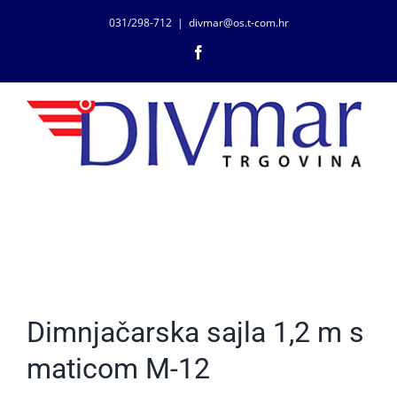
Skip
031/298-712
|
divmar@os.t-com.hr
to
Facebook
content
Dimnjačarska sajla 1,2 m s
maticom M-12