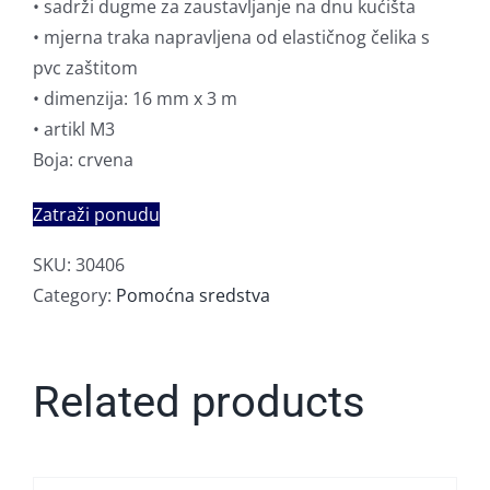
• sadrži dugme za zaustavljanje na dnu kućišta
• mjerna traka napravljena od elastičnog čelika s
pvc zaštitom
• dimenzija: 16 mm x 3 m
• artikl M3
Boja: crvena
Zatraži ponudu
SKU:
30406
Category:
Pomoćna sredstva
Related products