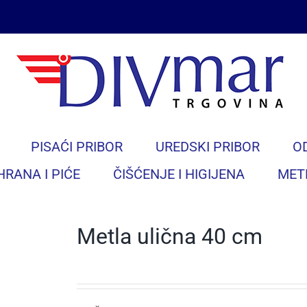
PISAĆI PRIBOR
UREDSKI PRIBOR
O
HRANA I PIĆE
ČIŠĆENJE I HIGIJENA
MET
Metla ulična 40 cm