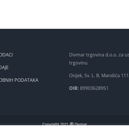
ODACI
Divmar trgovina d.o.o. za us
trgovinu
DAJE
Osijek, Sv. L. B. Mandića 111
SOBNIH PODATAKA
OIB:
89903628951
Copyright 2021.
Divmar