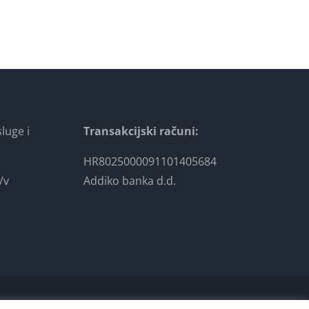
luge i
Transakcijski računi:
HR8025000091101405684
/v
Addiko banka d.d.