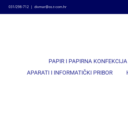
Skip
031/298-712
|
divmar@os.t-com.hr
to
content
PAPIR I PAPIRNA KONFEKCIJA
APARATI I INFORMATIČKI PRIBOR