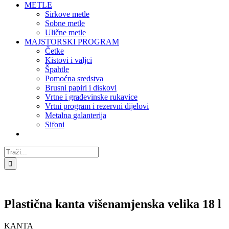
METLE
Sirkove metle
Sobne metle
Ulične metle
MAJSTORSKI PROGRAM
Četke
Kistovi i valjci
Špahtle
Pomoćna sredstva
Brusni papiri i diskovi
Vrtne i građevinske rukavice
Vrtni program i rezervni dijelovi
Metalna galanterija
Sifoni
Traži...
Plastična kanta višenamjenska velika 18 l
KANTA