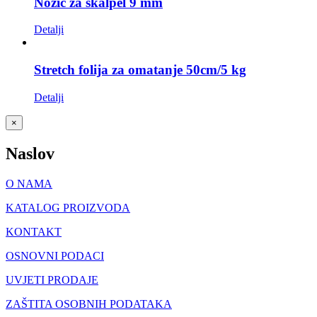
Nožić za skalpel 9 mm
Detalji
Stretch folija za omatanje 50cm/5 kg
Detalji
Close
×
product
quick
Naslov
view
O NAMA
KATALOG PROIZVODA
KONTAKT
OSNOVNI PODACI
UVJETI PRODAJE
ZAŠTITA OSOBNIH PODATAKA