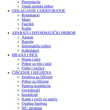
Prezentacija
Ostali uredski pribor
ODLAGANJE I ARHIVIRANJE
Registratori
Mape
Fascikli
Kutije
APARATI I INFORMATIČKI PRIBOR
Aparati
Baterije
Informatički pribor
Kalkulatori
HRANA I PIĆE
Hrana i piće
Pribor za jelo i piće
Folije i vrećice
ČIŠĆENJE I HIGIJENA
Sredstva za čišćenje
Pribor za čišćenje
Papirna konfekcija
Osvježivači
Insekticidi
Kante i vreće za smeće
Osobna higijena
WC program