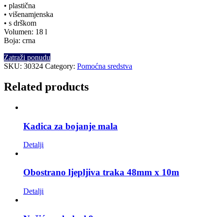
• plastična
• višenamjenska
• s drškom
Volumen: 18 l
Boja: crna
Zatraži ponudu
SKU:
30324
Category:
Pomoćna sredstva
Related products
Kadica za bojanje mala
Detalji
Obostrano ljepljiva traka 48mm x 10m
Detalji