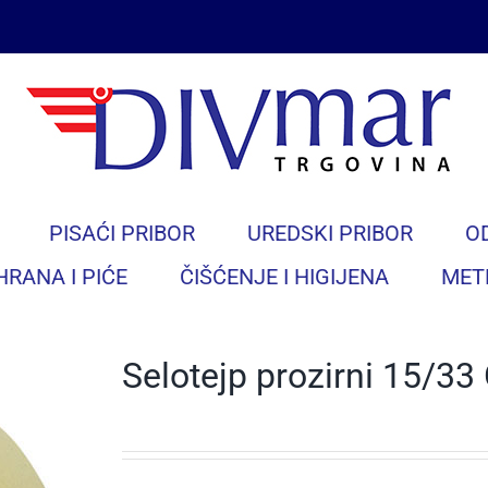
PISAĆI PRIBOR
UREDSKI PRIBOR
O
HRANA I PIĆE
ČIŠĆENJE I HIGIJENA
MET
Selotejp prozirni 15/33