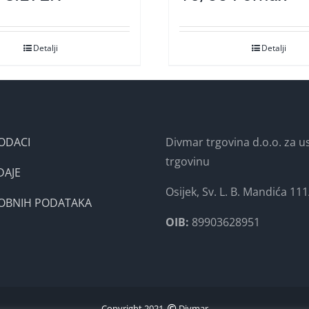
Detalji
Detalji
ODACI
Divmar trgovina d.o.o. za us
trgovinu
DAJE
Osijek, Sv. L. B. Mandića 111
SOBNIH PODATAKA
OIB:
89903628951
Copyright 2021.
Divmar