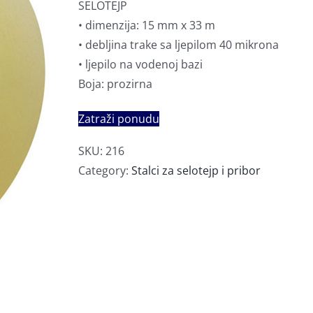
SELOTEJP
• dimenzija: 15 mm x 33 m
• debljina trake sa ljepilom 40 mikrona
• ljepilo na vodenoj bazi
Boja: prozirna
Zatraži ponudu
SKU:
216
Category:
Stalci za selotejp i pribor