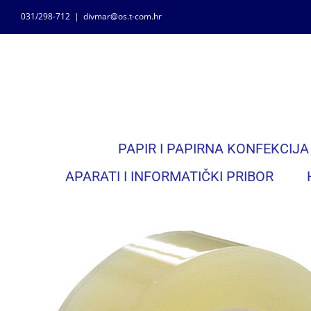
Skip
031/298-712
|
divmar@os.t-com.hr
to
content
PAPIR I PAPIRNA KONFEKCIJA
APARATI I INFORMATIČKI PRIBOR