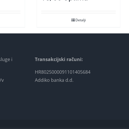
Detalji
luge i
Transakcijski računi:
HR8025000091101405684
/v
Addiko banka d.d.