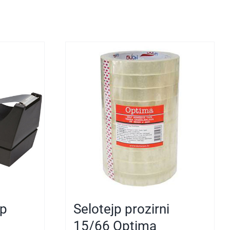
jp
Selotejp prozirni
15/66 Optima