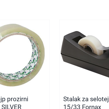
jp prozirni
Stalak za selote
 SILVER
15/33 Fornax