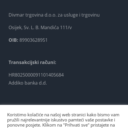
Divmar trgovina d.o.o. za usluge i trgovinu
Osijek, Sv. L. B. Mandića 111/v
OIB:
89903628951
Transakcijski računi:
HR8025000091101405684
Addiko banka d.d.
Koristimo kolačiće na našoj web stranici kako bismo vam
pružili najrelevantnije iskustvo pamteći vaše postavke i
ponovne posjete. Klikom na "Prihvati sve" pristajete na