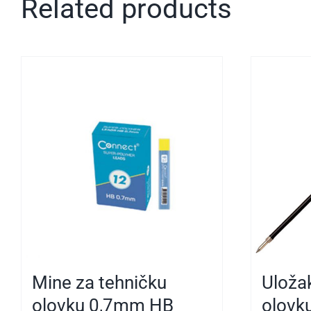
Related products
Mine za tehničku
Uloža
olovku 0,7mm HB
olovk