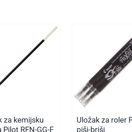
k za kemijsku
Uložak za roler F
u Pilot RFN-GG-F
piši-briši