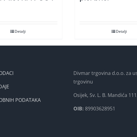
Detalji
Detalji
ODACI
Divmar trgovina d.o.o. za us
trgovinu
DAJE
Osijek, Sv. L. B. Mandića 111
SOBNIH PODATAKA
OIB:
89903628951