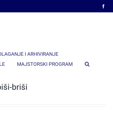
Face
DLAGANJE I ARHIVIRANJE
LE
MAJSTORSKI PROGRAM
iši-briši