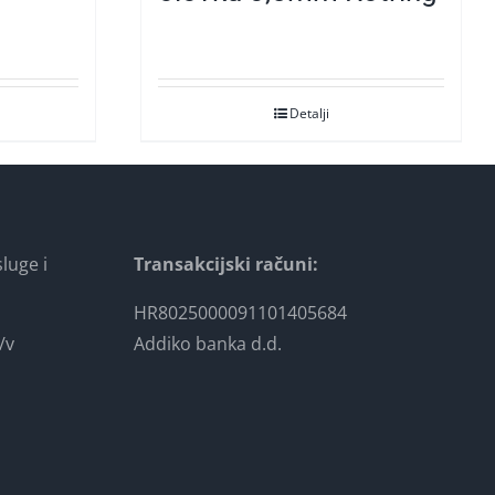
Detalji
luge i
Transakcijski računi:
HR8025000091101405684
/v
Addiko banka d.d.