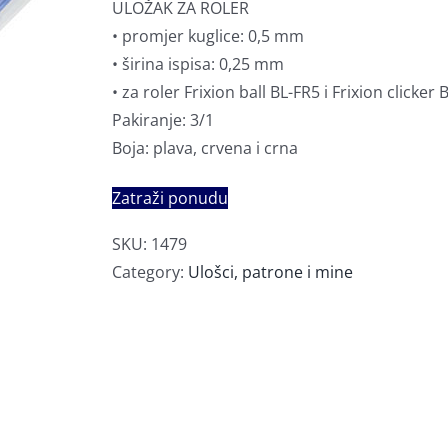
ULOŽAK ZA ROLER
• promjer kuglice: 0,5 mm
• širina ispisa: 0,25 mm
• za roler Frixion ball BL-FR5 i Frixion clicker
Pakiranje: 3/1
Boja: plava, crvena i crna
Zatraži ponudu
SKU:
1479
Category:
Ulošci, patrone i mine