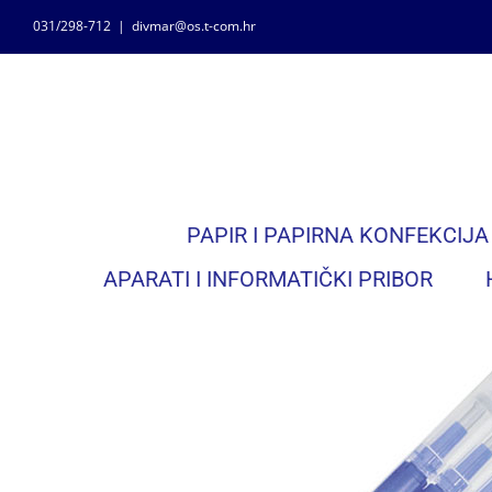
Skip
031/298-712
|
divmar@os.t-com.hr
to
content
PAPIR I PAPIRNA KONFEKCIJA
APARATI I INFORMATIČKI PRIBOR