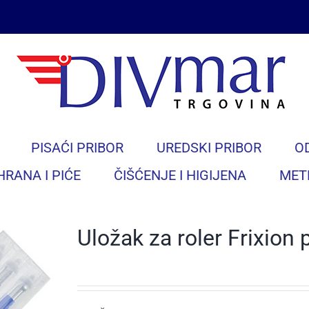
PISAĆI PRIBOR
UREDSKI PRIBOR
O
HRANA I PIĆE
ČIŠĆENJE I HIGIJENA
MET
Uložak za roler Frixion p