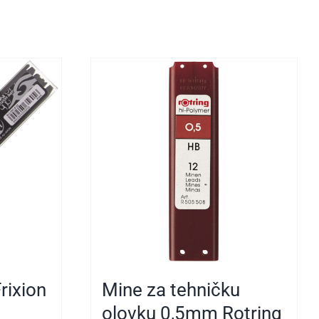
rixion
Mine za tehničku
olovku 0,5mm Rotring