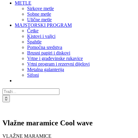
METLE
Sirkove metle
Sobne metle
Ulične metle
MAJSTORSKI PROGRAM
Četke
Kistovi i valjci
Špahtle
Pomoćna sredstva
Brusni papiri i diskovi
Vrtne i građevinske rukavice
Vrtni program i rezervni dijelovi
Metalna galanterija
Sifoni
Traži...
Vlažne maramice Cool wave
VLAŽNE MARAMICE