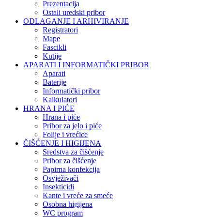
Prezentacija
Ostali uredski pribor
ODLAGANJE I ARHIVIRANJE
Registratori
Mape
Fascikli
Kutije
APARATI I INFORMATIČKI PRIBOR
Aparati
Baterije
Informatički pribor
Kalkulatori
HRANA I PIĆE
Hrana i piće
Pribor za jelo i piće
Folije i vrećice
ČIŠĆENJE I HIGIJENA
Sredstva za čišćenje
Pribor za čišćenje
Papirna konfekcija
Osvježivači
Insekticidi
Kante i vreće za smeće
Osobna higijena
WC program