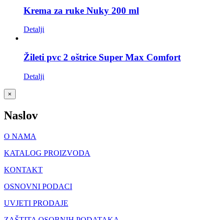
Krema za ruke Nuky 200 ml
Detalji
Žileti pvc 2 oštrice Super Max Comfort
Detalji
Close
×
product
quick
Naslov
view
O NAMA
KATALOG PROIZVODA
KONTAKT
OSNOVNI PODACI
UVJETI PRODAJE
ZAŠTITA OSOBNIH PODATAKA