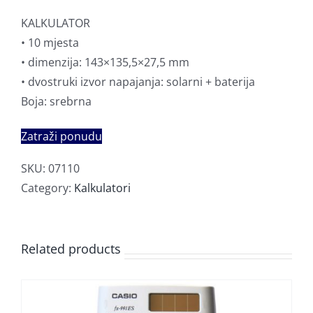
KALKULATOR
• 10 mjesta
• dimenzija: 143×135,5×27,5 mm
• dvostruki izvor napajanja: solarni + baterija
Boja: srebrna
Zatraži ponudu
SKU:
07110
Category:
Kalkulatori
Related products