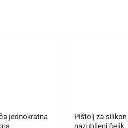
ča jednokratna
Pištolj za silikon
čna
nazubljeni čelik