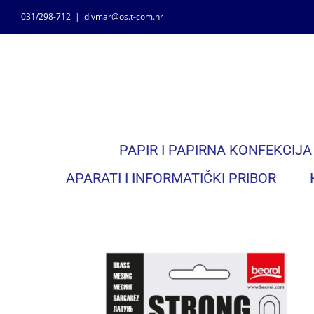
Skip
031/298-712
|
divmar@os.t-com.hr
to
content
PAPIR I PAPIRNA KONFEKCIJA
APARATI I INFORMATIČKI PRIBOR