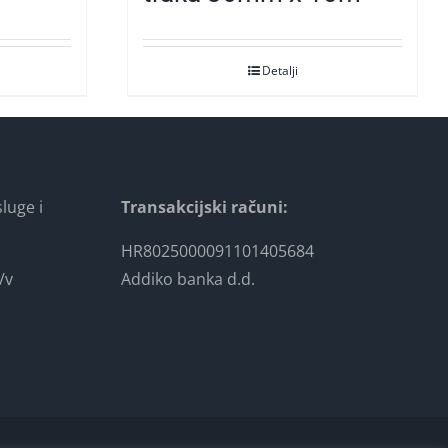
Detalji
luge i
Transakcijski računi:
HR8025000091101405684
/v
Addiko banka d.d.