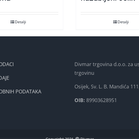
Detalji
Detalji
ODACI
Divmar trgovina d.o.o. za us
trgovinu
DAJE
Osijek, Sv. L. B. Mandića 111
SOBNIH PODATAKA
OIB:
89903628951