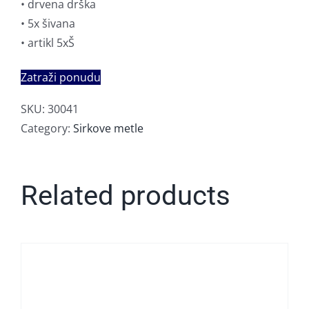
• drvena drška
• 5x šivana
• artikl 5xŠ
Zatraži ponudu
SKU:
30041
Category:
Sirkove metle
Related products